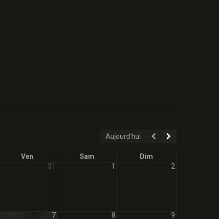
Aujourd'hui
Ven
Sam
Dim
31
1
2
7
8
9