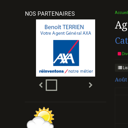
Accueil
NOS PARTENAIRES
Ag
Cat
Div
Lis
Août