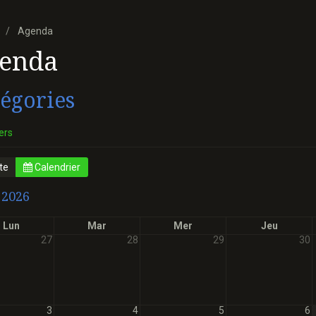
Agenda
enda
égories
ers
te
Calendrier
 2026
Lun
Mar
Mer
Jeu
27
28
29
30
3
4
5
6