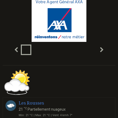
Les Rousses
°C
21
Partiellement nuageux
Min: 21 °C | Max: 21 °C | Vent: 4 kmh 7°